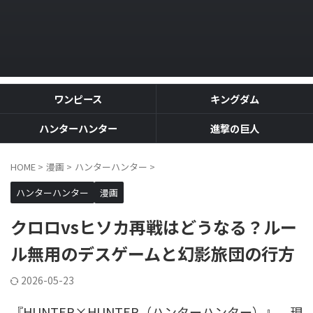
ワンピース
キングダム
ハンターハンター
進撃の巨人
HOME
>
漫画
>
ハンターハンター
>
ハンターハンター
漫画
クロロvsヒソカ再戦はどうなる？ルー
ル無用のデスゲームと幻影旅団の行方
2026-05-23
『HUNTER×HUNTER（ハンターハンター）』。現