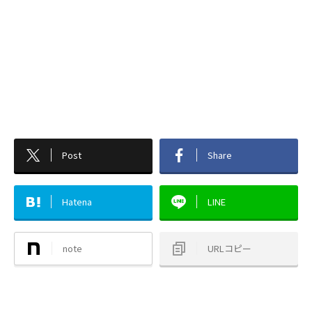
Post
Share
Hatena
LINE
note
URLコピー