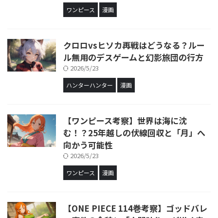
ワンピース
漫画
クロロvsヒソカ再戦はどうなる？ルー
ル無用のデスゲームと幻影旅団の行方
2026/5/23
ハンターハンター
漫画
【ワンピース考察】世界は海に沈
む！？25年越しの伏線回収と「月」へ
向かう可能性
2026/5/23
ワンピース
漫画
【ONE PIECE 114巻考察】ゴッドバレ