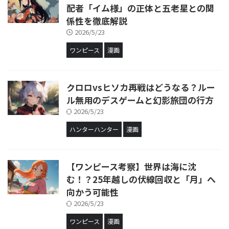
配者「イム様」の正体と五老星との関
係性を徹底解説
2026/5/23
ワンピース
漫画
クロロvsヒソカ再戦はどうなる？ルー
ル無用のデスゲームと幻影旅団の行方
2026/5/23
ハンターハンター
漫画
【ワンピース考察】世界は海に沈
む！？25年越しの伏線回収と「月」へ
向かう可能性
2026/5/23
ワンピース
漫画