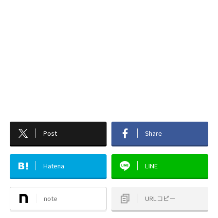
Post
Share
Hatena
LINE
note
URLコピー