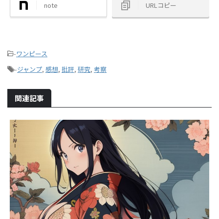
note
URLコピー
-
ワンピース
-
ジャンプ
,
感想
,
批評
,
研究
,
考察
関連記事