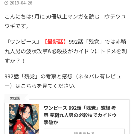
2019-04-26
こんにちは! 月に50冊以上マンガを読むコウテツユ
ウギです。
『ワンピース』
【最新話】
992話「残党」では赤鞘
九人男の波状攻撃&必殺技がカイドウにトドメを刺
すか？！
992話「残党」の考察と感想（ネタバレ有レビュ
ー）はこちらを見てください。
992話
ワンピース 992話「残党」感想 考
察 赤鞘九人男の必殺技でカイドウ
撃破か
続きを見る