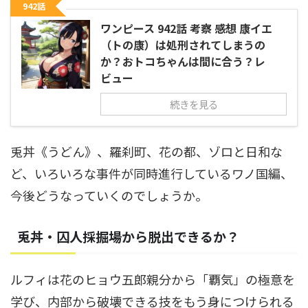
942話
ワンピース 942話 考察 感想 康イエ
（トの康）は処刑されてしまうの
か？おトコちゃんは間に合う？レ
ビュー
続きを見る
兎丼《うどん》、羅刹町、花の都、ゾロと日和な
ど、いろいろな事件が同時進行しているワノ国編、
今後どうなっていくのでしょうか。
兎丼・囚人採掘場から脱出できるか？
ルフィは花のヒョウ五郎親分から「覇気」の極意を
学び、内部から破壊できる技をもう身につけられる