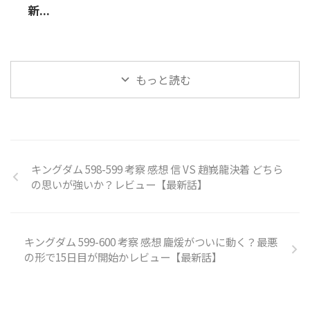
新...
もっと読む
キングダム 598-599 考察 感想 信 VS 趙峩龍決着 どちら
の思いが強いか？レビュー【最新話】
キングダム 599-600 考察 感想 龐煖がついに動く？最悪
の形で15日目が開始かレビュー【最新話】