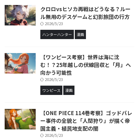
クロロvsヒソカ再戦はどうなる？ルー
ル無用のデスゲームと幻影旅団の行方
2026/5/23
ハンターハンター
漫画
【ワンピース考察】世界は海に沈
む！？25年越しの伏線回収と「月」へ
向かう可能性
2026/5/23
ワンピース
漫画
【ONE PIECE 114巻考察】ゴッドバレ
ー事件の全貌と「人間狩り」が描く帝
国主義・植民地支配の闇
2026/5/23