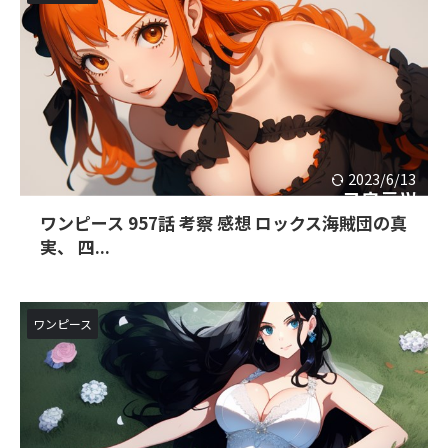
2023/6/13
ワンピース 957話 考察 感想 ロックス海賊団の真
実、 四...
ワンピース