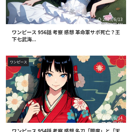
2023/6/13
ワンピース 956話 考察 感想 革命軍サボ死亡？王
下七武海...
ワンピース
2023/6/14
ワンピース 954話 考察 感想 名刀「閻魔」と「天