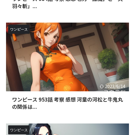
羽々斬」...
ワンピース
2023/6/14
ワンピース 953話 考察 感想 河童の河松と牛鬼丸
の関係は...
ワンピース