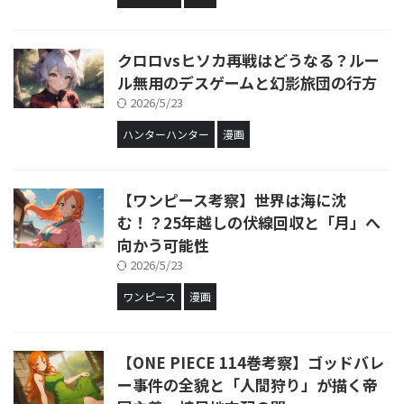
クロロvsヒソカ再戦はどうなる？ルー
ル無用のデスゲームと幻影旅団の行方
2026/5/23
ハンターハンター
漫画
【ワンピース考察】世界は海に沈
む！？25年越しの伏線回収と「月」へ
向かう可能性
2026/5/23
ワンピース
漫画
【ONE PIECE 114巻考察】ゴッドバレ
ー事件の全貌と「人間狩り」が描く帝