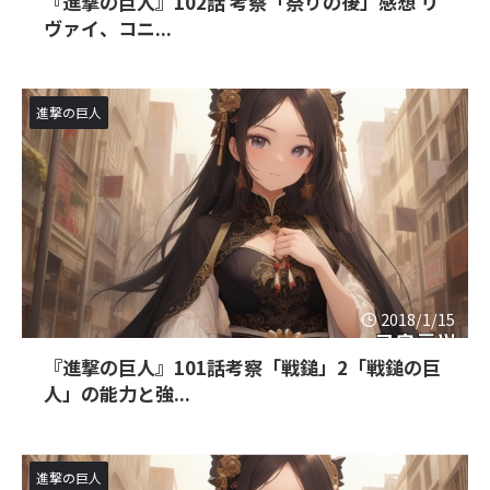
『進撃の巨人』102話 考察「祭りの後」感想 リ
ヴァイ、コニ...
進撃の巨人
2018/1/15
『進撃の巨人』101話考察「戦鎚」2「戦鎚の巨
人」の能力と強...
進撃の巨人