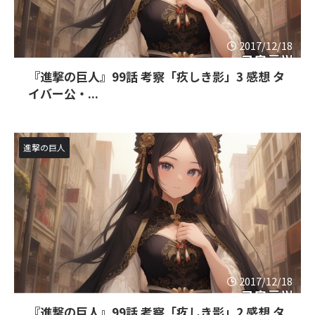
2017/12/18
『進撃の巨人』99話 考察「疚しき影」3 感想 タ
イバー公・...
進撃の巨人
2017/12/18
『進撃の巨人』99話 考察「疚しき影」2 感想 タ