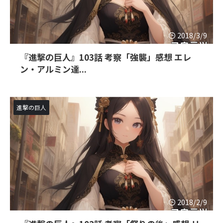
2018/3/9
『進撃の巨人』103話 考察「強襲」感想 エレ
ン・アルミン達...
進撃の巨人
2018/2/9