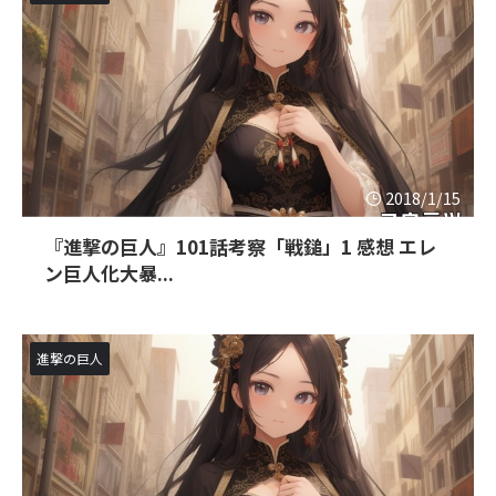
2018/1/15
『進撃の巨人』101話考察「戦鎚」1 感想 エレ
ン巨人化大暴...
進撃の巨人