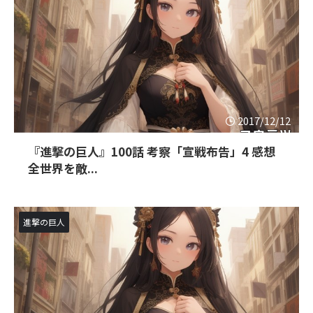
2017/12/12
『進撃の巨人』100話 考察「宣戦布告」4 感想
全世界を敵...
進撃の巨人