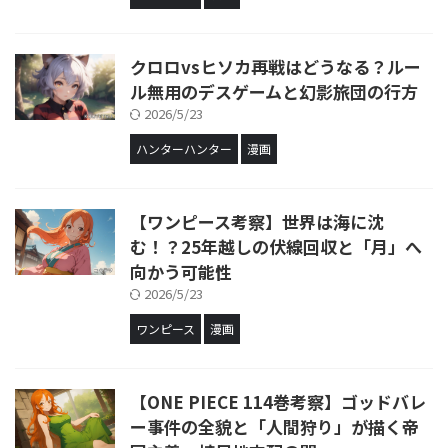
クロロvsヒソカ再戦はどうなる？ルー
ル無用のデスゲームと幻影旅団の行方
2026/5/23
ハンターハンター
漫画
【ワンピース考察】世界は海に沈
む！？25年越しの伏線回収と「月」へ
向かう可能性
2026/5/23
ワンピース
漫画
【ONE PIECE 114巻考察】ゴッドバレ
ー事件の全貌と「人間狩り」が描く帝