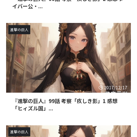
イバー公・...
進撃の巨人
2017/12/17
『進撃の巨人』99話 考察「疚しき影」1 感想
「ヒィズル国」...
進撃の巨人