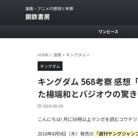
漫画・アニメの感想と考察
鋼鉄書房
ワンピース
HOME
>
漫画
>
キングダム
>
キングダム
キングダム 568考察 感
た楊端和とバジオウの驚き
2018-08-09
こんにちは! 月に50冊以上マンガを読むコウテ
2018年8月9日（木）発売の
『週刊ヤングジャンプ