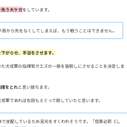
を失う大ケガ
をしています。
手首から先をなくしてしまえば、もう戦うことはできません。
を下がらせ、手当をさせます。
いた犬戎軍の指揮官ガエズの一族を皆殺しにさせることを決定しま
指揮をとれ
と言い放ちます。
犬戎軍であれば右目もえぐって殺していたと言います。
怖で支配しているため足元をすくわれそうです。「信賞必罰《し