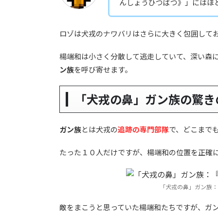
んしょうひつばつ》」にはほ
ロゾは犬戎のナワバリはさらに大きく包囲して
楊端和は小さく分散して逃走していて、深い森
ン族
を呼び寄せます。
「犬戎の鼻」ガン族の驚き
ガン族
とは犬戎の
追跡の専門部隊
で、どこまで
たった１０人だけですが、楊端和の位置を正確
「犬戎の鼻」ガン族：
敵をまこうと思っていた楊端和たちですが、ガ