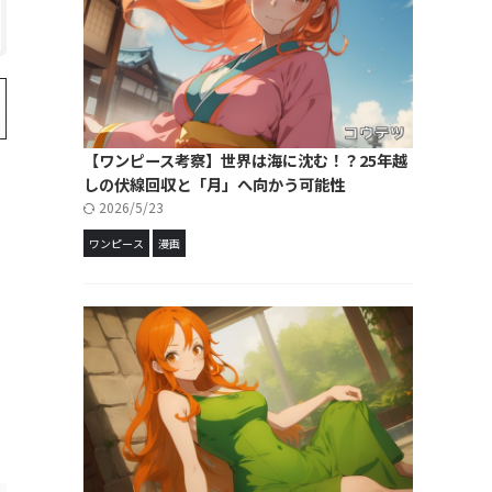
【ワンピース考察】世界は海に沈む！？25年越
しの伏線回収と「月」へ向かう可能性
2026/5/23
ワンピース
漫画