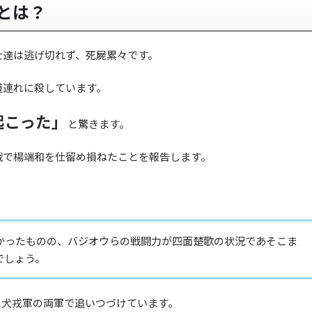
とは？
士達は逃げ切れず、死屍累々です。
道連れに殺しています。
起こった」
と驚きます。
戦で楊端和を仕留め損ねたことを報告します。
かったものの、バジオウらの戦闘力が四面楚歌の状況であそこま
でしょう。
・犬戎軍の両軍で追いつづけています。