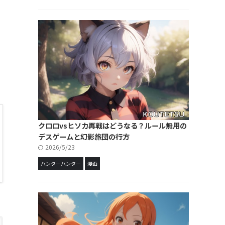
クロロvsヒソカ再戦はどうなる？ルール無用の
デスゲームと幻影旅団の行方
2026/5/23
ハンターハンター
漫画