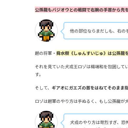
公孫龍もバジオウとの戦闘で右腕の手首から先
他の部位ならまだしも、右の
趙の将軍・
舜水樹《しゅんすいじゅ》は公孫龍
それを見ていた犬戎王ロゾは楊端和を包囲して
す。
そして、
ギアオにガエズの首をはねてそのまま
ロゾは趙軍のやり方は手ぬるく、もし公孫龍が
犬戎のやり方は苛烈すぎ、恐