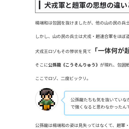
犬戎軍と趙軍の思想の違い
楊端和は包囲を抜けましたが、他の山の民の兵
しかし、山の民の兵士は犬戎・趙連合軍をほぼ
「一体何が
犬戎王ロゾもその惨状を見て
そこに
公孫龍《こうそんりゅう》
が現れ、包囲
ここでロゾ、二度ビックリ。
公孫龍たちも気を抜いていな
で強くなると思わなかったん
公孫龍は楊端和の姿は見失ってはなくて、趙軍