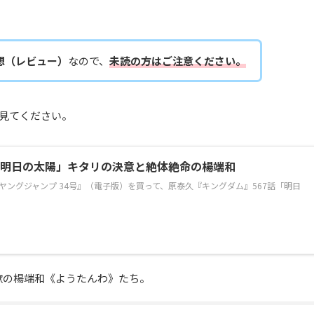
想（レビュー）
なので、
未読の方はご注意ください。
を見てください。
想「明日の太陽」キタリの決意と絶体絶命の楊端和
刊ヤングジャンプ 34号』（電子版）を買って、原泰久『キングダム』567話「明日
歌の楊端和《ようたんわ》たち。