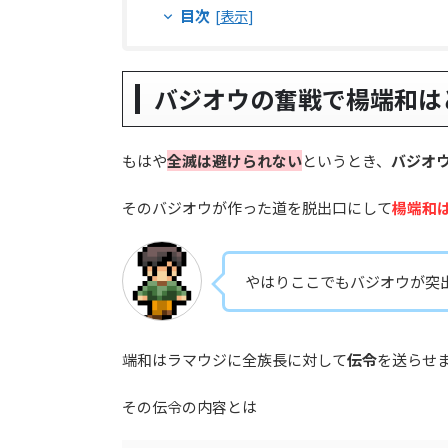
目次
[
表示
]
バジオウの奮戦で楊端和は
もはや
全滅は避けられない
というとき、
バジオ
そのバジオウが作った道を脱出口にして
楊端和
やはりここでもバジオウが突
端和はラマウジに全族長に対して
伝令
を送らせ
その伝令の内容とは