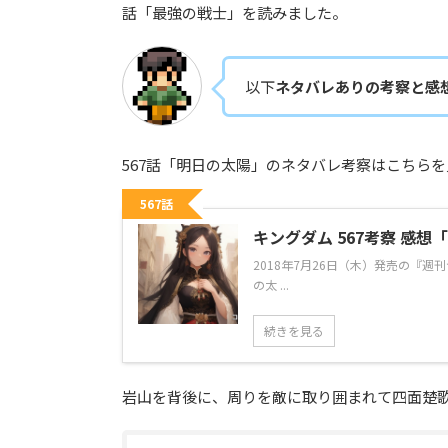
話「最強の戦士」を読みました。
以下
ネタバレありの考察と感
567話「明日の太陽」のネタバレ考察はこちら
567話
キングダム 567考察 感
2018年7月26日（木）発売の『週
の太 ...
続きを見る
岩山を背後に、周りを敵に取り囲まれて四面楚