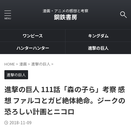
漫画・アニメの感想と考察
鋼鉄書房
ワンピース
キングダム
ハンターハンター
進撃の巨人
HOME
>
漫画
>
進撃の巨人
>
進撃の巨人
進撃の巨人 111話「森の子ら」考察 感
想 ファルコとガビ絶体絶命。ジークの
恐ろしい計画とニコロ
2018-11-09