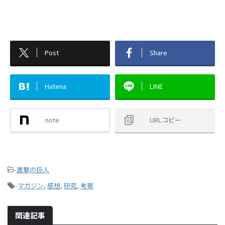
Post
Share
Hatena
LINE
note
URLコピー
-
進撃の巨人
-
マガジン
,
感想
,
研究
,
考察
関連記事