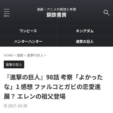
漫画・アニメの感想と考察
鋼鉄書房
ワンピース
キングダム
ハンターハンター
進撃の巨人
HOME
>
漫画
>
進撃の巨人
>
進撃の巨人
『進撃の巨人』98話 考察「よかった
な」1 感想 ファルコとガビの恋愛進
展？ エレンの祖父登場
2017-10-20