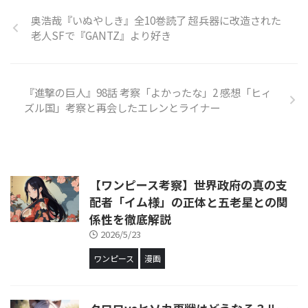
奥浩哉『いぬやしき』全10巻読了 超兵器に改造された
老人SFで『GANTZ』より好き
『進撃の巨人』98話 考察「よかったな」2 感想「ヒィ
ズル国」考察と再会したエレンとライナー
【ワンピース考察】世界政府の真の支
配者「イム様」の正体と五老星との関
係性を徹底解説
2026/5/23
ワンピース
漫画