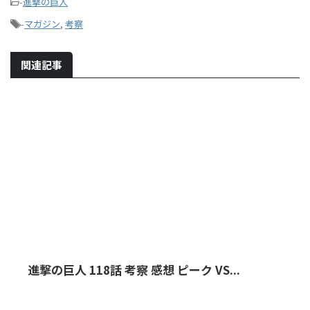
-
進撃の巨人
-
マガジン
,
考察
関連記事
進撃の巨人 118話 考察 感想 ピーク VS...