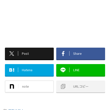
Post
Share
Hatena
LINE
note
URLコピー